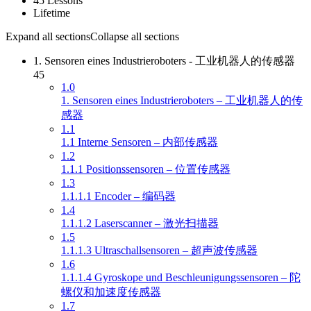
45 Lessons
Lifetime
Expand all sections
Collapse all sections
1. Sensoren eines Industrieroboters - 工业机器人的传感器
45
1.0
1. Sensoren eines Industrieroboters – 工业机器人的传
感器
1.1
1.1 Interne Sensoren – 内部传感器
1.2
1.1.1 Positionssensoren – 位置传感器
1.3
1.1.1.1 Encoder – 编码器
1.4
1.1.1.2 Laserscanner – 激光扫描器
1.5
1.1.1.3 Ultraschallsensoren – 超声波传感器
1.6
1.1.1.4 Gyroskope und Beschleunigungssensoren – 陀
螺仪和加速度传感器
1.7