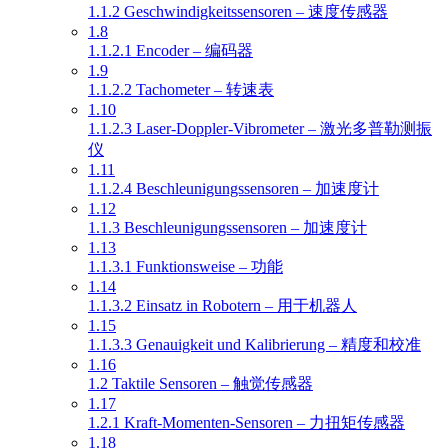
1.1.2 Geschwindigkeitssensoren – 速度传感器
1.8
1.1.2.1 Encoder – 编码器
1.9
1.1.2.2 Tachometer – 转速表
1.10
1.1.2.3 Laser-Doppler-Vibrometer – 激光多普勒测振
仪
1.11
1.1.2.4 Beschleunigungssensoren – 加速度计
1.12
1.1.3 Beschleunigungssensoren – 加速度计
1.13
1.1.3.1 Funktionsweise – 功能
1.14
1.1.3.2 Einsatz in Robotern – 用于机器人
1.15
1.1.3.3 Genauigkeit und Kalibrierung – 精度和校准
1.16
1.2 Taktile Sensoren – 触觉传感器
1.17
1.2.1 Kraft-Momenten-Sensoren – 力扭矩传感器
1.18