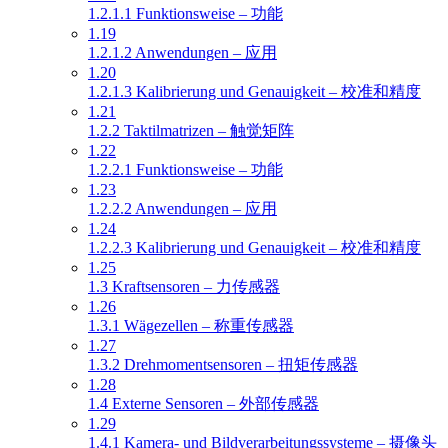
1.2.1.1 Funktionsweise – 功能
1.19
1.2.1.2 Anwendungen – 应用
1.20
1.2.1.3 Kalibrierung und Genauigkeit – 校准和精度
1.21
1.2.2 Taktilmatrizen – 触觉矩阵
1.22
1.2.2.1 Funktionsweise – 功能
1.23
1.2.2.2 Anwendungen – 应用
1.24
1.2.2.3 Kalibrierung und Genauigkeit – 校准和精度
1.25
1.3 Kraftsensoren – 力传感器
1.26
1.3.1 Wägezellen – 称重传感器
1.27
1.3.2 Drehmomentsensoren – 扭矩传感器
1.28
1.4 Externe Sensoren – 外部传感器
1.29
1.4.1 Kamera- und Bildverarbeitungssysteme – 摄像头