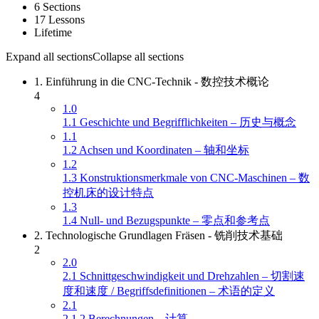
6 Sections
17 Lessons
Lifetime
Expand all sections
Collapse all sections
1. Einführung in die CNC-Technik - 数控技术概论
4
1.0
1.1 Geschichte und Begrifflichkeiten – 历史与概念
1.1
1.2 Achsen und Koordinaten – 轴和坐标
1.2
1.3 Konstruktionsmerkmale von CNC-Maschinen – 数
控机床的设计特点
1.3
1.4 Null- und Bezugspunkte – 零点和参考点
2. Technologische Grundlagen Fräsen - 铣削技术基础
2
2.0
2.1 Schnittgeschwindigkeit und Drehzahlen – 切割速
度和速度 / Begriffsdefinitionen – 术语的定义
2.1
2.1.2 Berechnungen – 计算