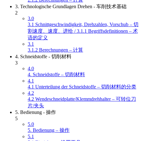
3. Technologische Grundlagen Drehen - 车削技术基础
2
3.0
3.1 Schnittgeschwindigkeit, Drehzahlen, Vorschub – 切
割速度、速度、进给 / 3.1.1 Begriffsdefinitionen – 术
语的定义
3.1
3.1.2 Berechnungen – 计算
4. Schneidstoffe - 切削材料
3
4.0
4. Schneidstoffe – 切削材料
4.1
4.1 Unterteilung der Schneidstoffe – 切削材料的分类
4.2
4.2 Wendeschneidplatte/Klemmdrehhalter – 可转位刀
片/夹头
5. Bedienung - 操作
5
5.0
5. Bedienung – 操作
5.1