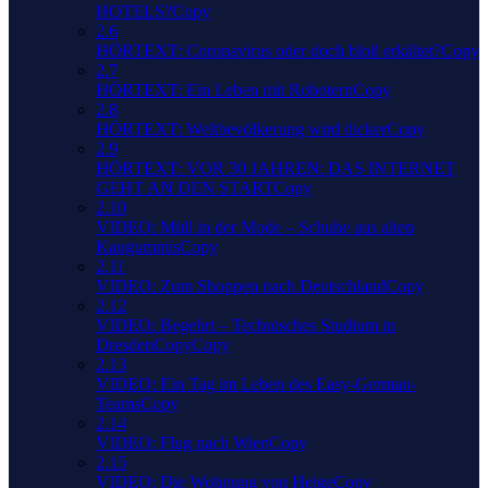
HOTELS?Copy
2.6
HÖRTEXT: Coronavirus oder doch bloß erkältet?Copy
2.7
HÖRTEXT: Ein Leben mit RoboternCopy
2.8
HÖRTEXT: Weltbevölkerung wird dickerCopy
2.9
HÖRTEXT: VOR 30 JAHREN: DAS INTERNET
GEHT AN DEN STARTCopy
2.10
VIDEO: Müll in der Mode – Schuhe aus alten
KaugummisCopy
2.11
VIDEO: Zum Shoppen nach DeutschlandCopy
2.12
VIDEO: Begehrt – Technisches Studium in
DresdenCopyCopy
2.13
VIDEO: Ein Tag im Leben des Easy-German-
TeamsCopy
2.14
VIDEO: Flug nach WienCopy
2.15
VIDEO: Die Wohnung von HelgeCopy