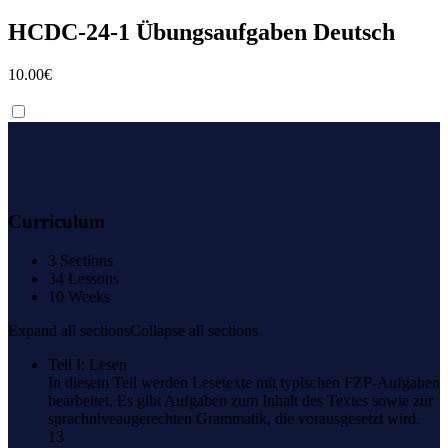
HCDC-24-1 Übungsaufgaben Deutsch
10.00€
Curriculum
3 Sections
34 Lessons
10 Weeks
Expand all sections
Collapse all sections
Teil I: Lesen
In diesem Teil werden Lesetexte mit typischen FZP-Aufgaben
bearbeitet. Es gibt Aufgaben zum Inhalt des Textes sowie zur
sprachniveaugerechten Grammatik, die vorausgesetzt wird.
13