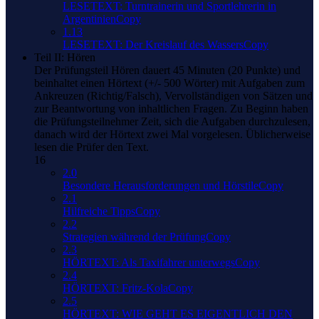
LESETEXT: Turntrainerin und Sportlehrerin in
ArgentinienCopy
1.13
LESETEXT: Der Kreislauf des WassersCopy
Teil II: Hören
Der Prüfungsteil Hören dauert 45 Minuten (20 Punkte) und
beinhaltet einen Hörtext (+/- 500 Wörter) mit Aufgaben zum
Ankreuzen (Richtig/Falsch), Vervollständigen von Sätzen und
zur Beantwortung von inhaltlichen Fragen. Zu Beginn haben
die Prüfungsteilnehmer Zeit, sich die Aufgaben durchzulesen,
danach wird der Hörtext zwei Mal vorgelesen. Üblicherweise
lesen die Prüfer den Text.
16
2.0
Besondere Herausforderungen und HörstileCopy
2.1
Hilfreiche TippsCopy
2.2
Strategien während der PrüfungCopy
2.3
HÖRTEXT: Als Taxifahrer unterwegsCopy
2.4
HÖRTEXT: Fritz-KolaCopy
2.5
HÖRTEXT: WIE GEHT ES EIGENTLICH DEN