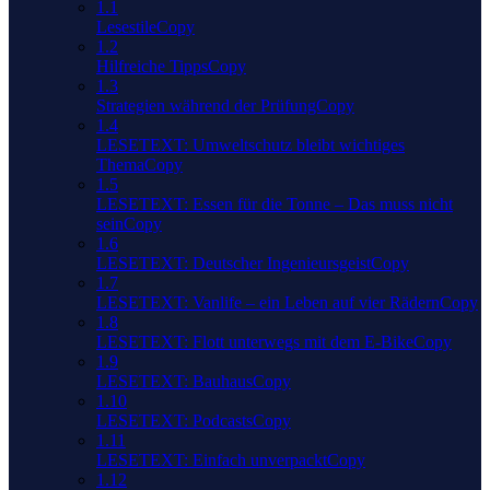
1.1
LesestileCopy
1.2
Hilfreiche TippsCopy
1.3
Strategien während der PrüfungCopy
1.4
LESETEXT: Umweltschutz bleibt wichtiges
ThemaCopy
1.5
LESETEXT: Essen für die Tonne – Das muss nicht
seinCopy
1.6
LESETEXT: Deutscher IngenieursgeistCopy
1.7
LESETEXT: Vanlife – ein Leben auf vier RädernCopy
1.8
LESETEXT: Flott unterwegs mit dem E-BikeCopy
1.9
LESETEXT: BauhausCopy
1.10
LESETEXT: PodcastsCopy
1.11
LESETEXT: Einfach unverpacktCopy
1.12